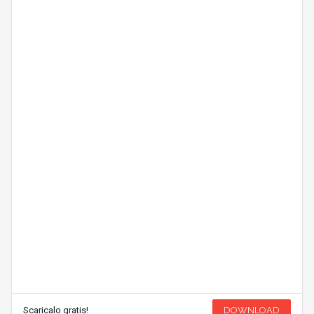
Scaricalo gratis!
DOWNLOAD