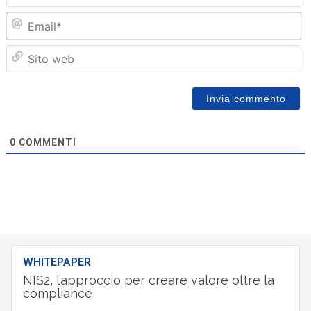
Em
Sit
we
0
COMMENTI
WHITEPAPER
NIS2, l’approccio per creare valore oltre la
compliance