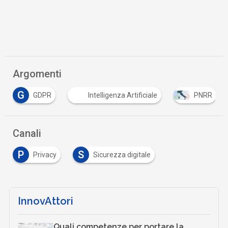
Argomenti
Intelligenza Artificiale
PNRR
privacy
…
Canali
P
S
Privacy
Sicurezza digitale
InnovAttori
Quali competenze per portare la