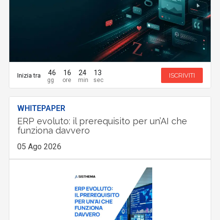
46
16
24
12
Inizia tra
ISCRIVITI
WHITEPAPER
ERP evoluto: il prerequisito per un’AI che
funziona davvero
05 Ago 2026