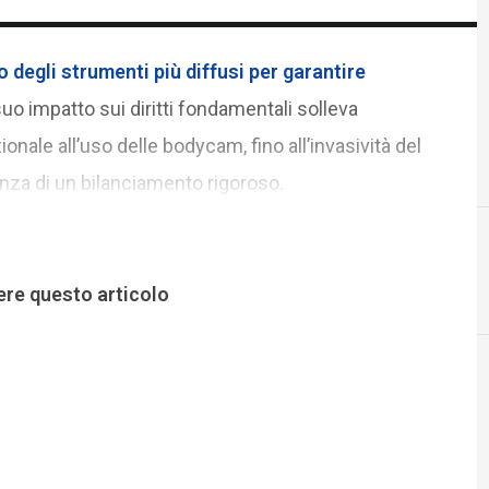
 degli strumenti più diffusi per garantire
 suo impatto sui diritti fondamentali solleva
ionale all’uso delle bodycam, fino all’invasività del
za di un bilanciamento rigoroso.
D
dati pers
ere questo articolo