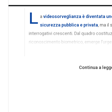
L
a
videosorveglianza
è diventata uno
sicurezza pubblica e privata
, ma il
interrogativi crescenti. Dal quadro costituz
riconoscimento biometrico, emerge l’urgen
Continua a legg