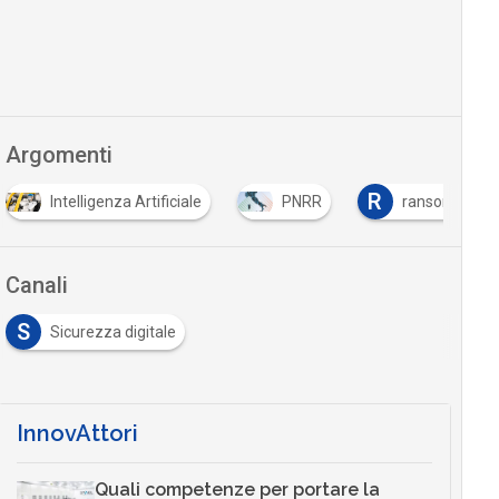
Argomenti
R
Intelligenza Artificiale
PNRR
ransomware
Canali
S
Sicurezza digitale
InnovAttori
Quali competenze per portare la