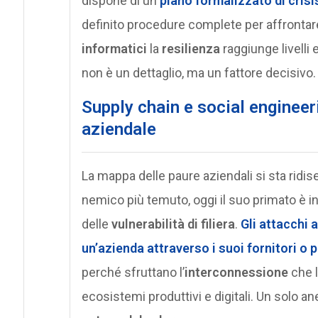
dispone di un
piano formalizzato di cri
definito procedure complete per affrontar
informatici
la
resilienza
raggiunge livelli 
non è un dettaglio, ma un fattore decisivo.
Supply chain e social engineeri
aziendale
La mappa delle paure aziendali si sta ridis
nemico più temuto, oggi il suo primato è i
delle
vulnerabilità di filiera
.
Gli attacchi 
un’azienda attraverso i suoi fornitori o 
perché sfruttano l’
interconnessione
che l
ecosistemi produttivi e digitali. Un solo a