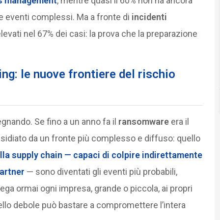
sis management
, mentre quasi il 60% non ha ancora
e eventi complessi. Ma a fronte di
incidenti
elevati nel 67% dei casi: la prova che la preparazione
ng: le nuove frontiere del rischio
egnando. Se fino a un anno fa il
ransomware
era il
nsidiato da un fronte più complesso e diffuso: quello
alla
supply chain
— capaci di colpire indirettamente
partner
— sono diventati gli eventi più probabili,
ega ormai ogni impresa, grande o piccola, ai propri
nello debole può bastare a compromettere l’intera