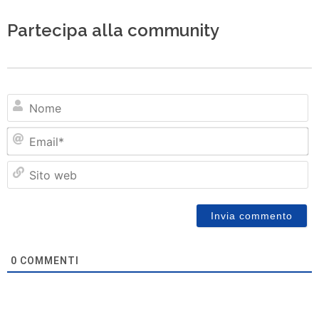
Partecipa alla community
N
Em
Si
w
0
COMMENTI