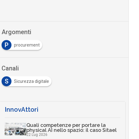
Argomenti
P
procurement
Canali
S
Sicurezza digitale
InnovAttori
Quali competenze per portare la
physical AI nello spazio: il caso Sitael
22 Lug 2026