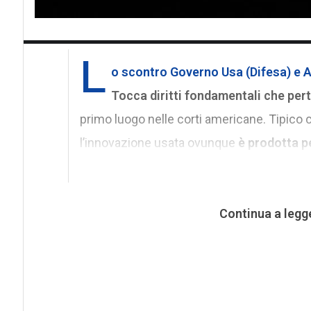
L
o scontro Governo Usa (Difesa) e 
Tocca diritti fondamentali che pe
primo luogo nelle corti americane. Tipico c
l’innovazione usata ovunque
è prodotta p
Continua a legg