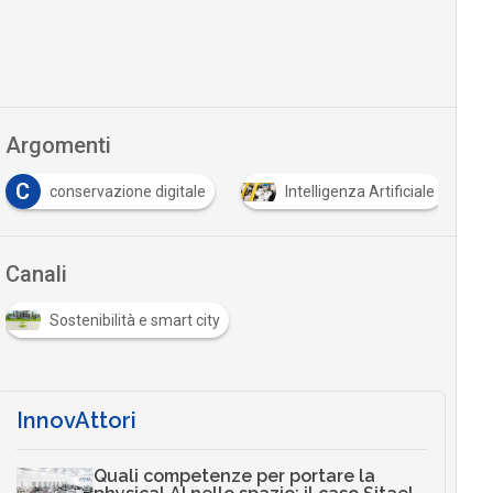
Argomenti
M
rvazione digitale
Intelligenza Artificiale
Machine 
Canali
Sostenibilità e smart city
InnovAttori
Quali competenze per portare la