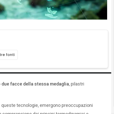
re fonti
due facce della stessa medaglia
, pilastri
ti da queste tecnologie, emergono preoccupazioni
. La comprensione dei principi termodinamici e