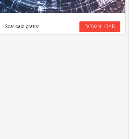
Scaricalo gratis!
DOWNLOAD