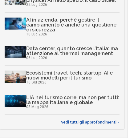
physical AI nello spazio: il caso Sitael
22 Lug 2026
AI in azienda, perché gestire il
cambiamento è anche una questione
di sicurezza
10 Lug 2026
Data center, quanto cresce l’Italia: ma
attenzione al thermal management
06 Lug 2026
Ecosistemi travel-tech: startup, AI e
nuovi modelli per il turismo
15 Giu 2026
L’IA nel turismo corre, ma non per tutti:
la mappa italiana e globale
08 Mag 2026
Vedi tutti gli approfondimenti >