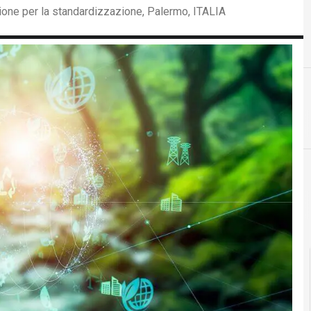
one per la standardizzazione, Palermo, ITALIA
B
C
big data
conse