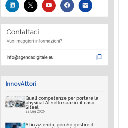
Contattaci
Vuoi maggiori informazioni?
content_copy
info@agendadigitale.eu
InnovAttori
Quali competenze per portare la
physical AI nello spazio: il caso
Sitael
22 Lug 2026
AI in azienda, perché gestire il