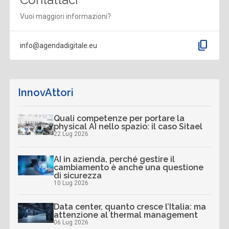
Vuoi maggiori informazioni?
content_copy
info@agendadigitale.eu
InnovAttori
Quali competenze per portare la
physical AI nello spazio: il caso Sitael
22 Lug 2026
AI in azienda, perché gestire il
cambiamento è anche una questione
di sicurezza
10 Lug 2026
Data center, quanto cresce l’Italia: ma
attenzione al thermal management
06 Lug 2026