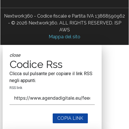
Nextwork360 - Codice fiscale e Partita IVA 13868590962
- © 2026 Nextwork360. ALL RIGHTS RESERVED. ISP
AWS
Mappa del sito
close
Codice Rss
Clicca sul pulsante per copiare il link RSS
negli appunti.
RSS link
COPIA LINK