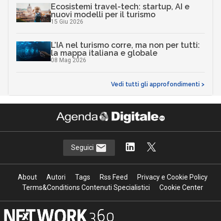
Ecosistemi travel-tech: startup, AI e
nuovi modelli per il turismo
15 Giu 2026
L’IA nel turismo corre, ma non per tutti:
la mappa italiana e globale
08 Mag 2026
Vedi tutti gli approfondimenti >
Seguici
About
Autori
Tags
Rss Feed
Privacy e Cookie Policy
Terms&Conditions Contenuti Specialistici
Cookie Center