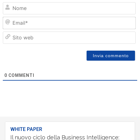
N
Em
Sit
we
0
COMMENTI
WHITE PAPER
Il nuovo ciclo della Business Intelligence: