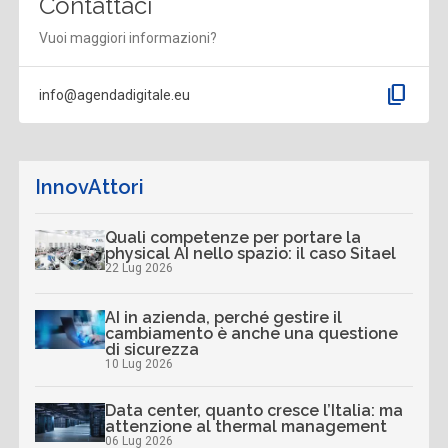
Contattaci
Vuoi maggiori informazioni?
content_copy
info@agendadigitale.eu
InnovAttori
Quali competenze per portare la
physical AI nello spazio: il caso Sitael
22 Lug 2026
AI in azienda, perché gestire il
cambiamento è anche una questione
di sicurezza
10 Lug 2026
Data center, quanto cresce l’Italia: ma
attenzione al thermal management
06 Lug 2026