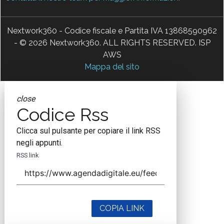
Nextwork360 - Codice fiscale e Partita IVA 13868590962
- © 2026 Nextwork360. ALL RIGHTS RESERVED. ISP
AWS
Mappa del sito
close
Codice Rss
Clicca sul pulsante per copiare il link RSS
negli appunti.
RSS link
COPIA LINK