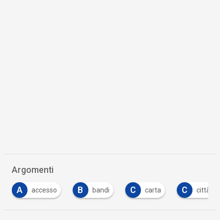
Argomenti
B
C
C
C
bandi
carta
città
cultura