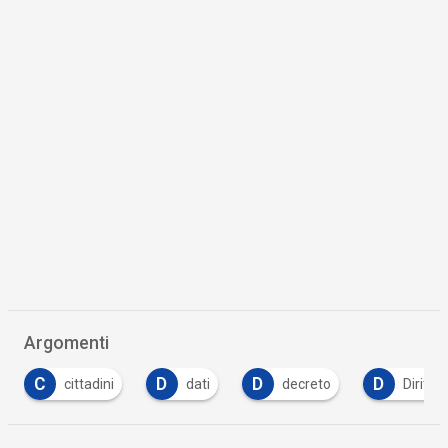
Argomenti
C
D
D
D
cittadini
dati
decreto
Diritto