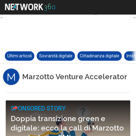
Ultimi articoli
Sovranità digitale
Cittadinanza digitale
Intel
M
Marzotto Venture Accelerator
SPONSORED STORY
Doppia transizione green e
digitale: ecco la call di Marzotto