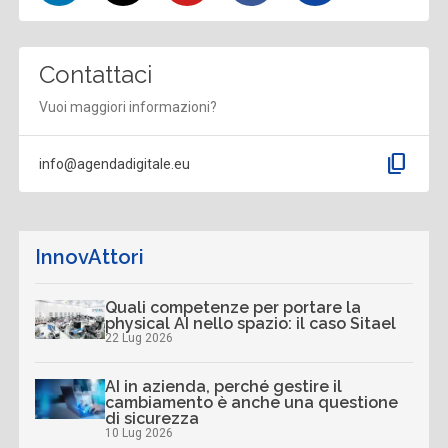
Contattaci
Vuoi maggiori informazioni?
content_copy
info@agendadigitale.eu
InnovAttori
Quali competenze per portare la
physical AI nello spazio: il caso Sitael
22 Lug 2026
AI in azienda, perché gestire il
cambiamento è anche una questione
di sicurezza
10 Lug 2026