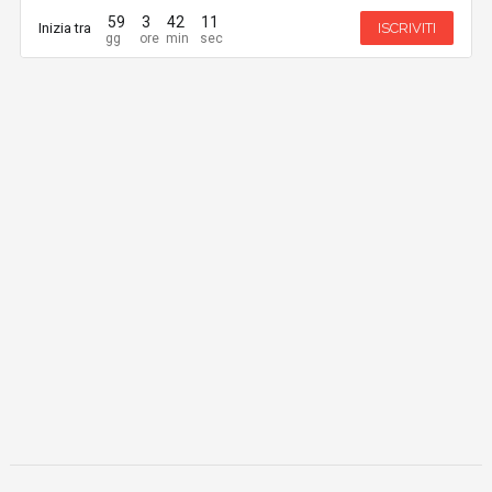
59
3
42
10
Inizia tra
ISCRIVITI