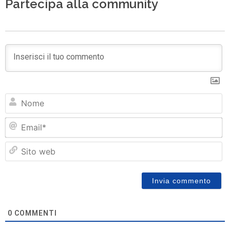
Partecipa alla community
N
Em
Si
w
0
COMMENTI