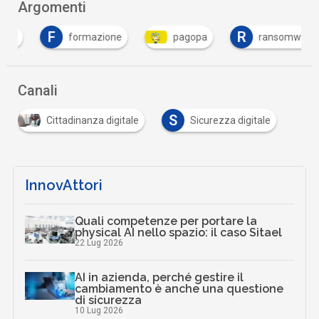
Argomenti
F
R
formazione
pagopa
ransomware
Canali
S
Cittadinanza digitale
Sicurezza digitale
InnovAttori
Quali competenze per portare la
physical AI nello spazio: il caso Sitael
22 Lug 2026
AI in azienda, perché gestire il
cambiamento è anche una questione
di sicurezza
10 Lug 2026