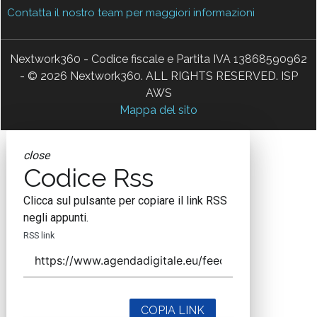
Contatta il nostro team per maggiori informazioni
Nextwork360 - Codice fiscale e Partita IVA 13868590962
- © 2026 Nextwork360. ALL RIGHTS RESERVED. ISP
AWS
Mappa del sito
close
Codice Rss
Clicca sul pulsante per copiare il link RSS
negli appunti.
RSS link
COPIA LINK