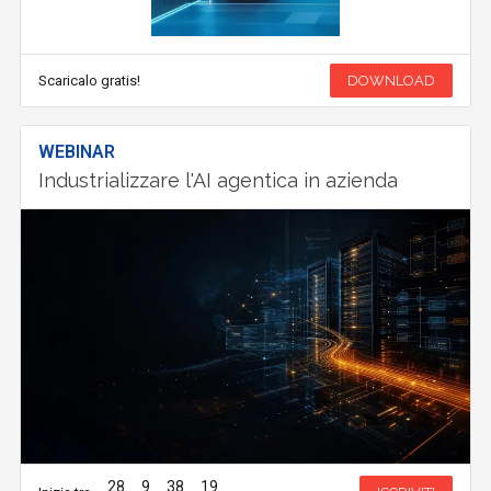
Scaricalo gratis!
DOWNLOAD
WEBINAR
Industrializzare l'AI agentica in azienda
28
9
38
19