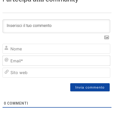
N
Em
Si
w
0
COMMENTI