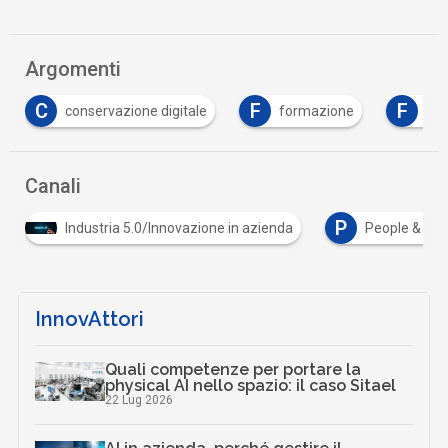
Argomenti
F
F
formazione
formazione 5.0
Intelligenz
Canali
P
Industria 5.0/Innovazione in azienda
People & Change
InnovAttori
Quali competenze per portare la
physical AI nello spazio: il caso Sitael
22 Lug 2026