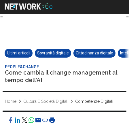
Ultimi articoli
Sovranità digitale
Cittadinanza digitale
Intel
PEOPLE&CHANGE
Come cambia il change management al
tempo dell’AI
Home
Cultura E Società Digitali
Competenze Digitali