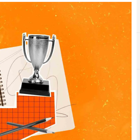
F
formazion
C
competenze digitali
Cultura e s