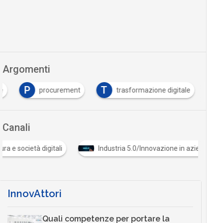
Argomenti
P
T
e
procurement
trasformazione digitale
Canali
ocietà digitali
Industria 5.0/Innovazione in azienda
InnovAttori
Quali competenze per portare la