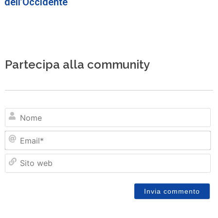
dell’Occidente
Partecipa alla community
N
Em
Si
w