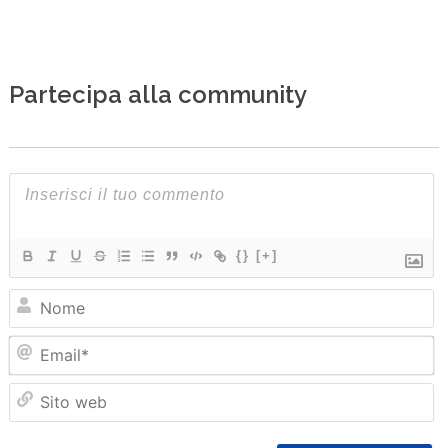
Partecipa alla community
{}
[+]
N
Em
Sit
we