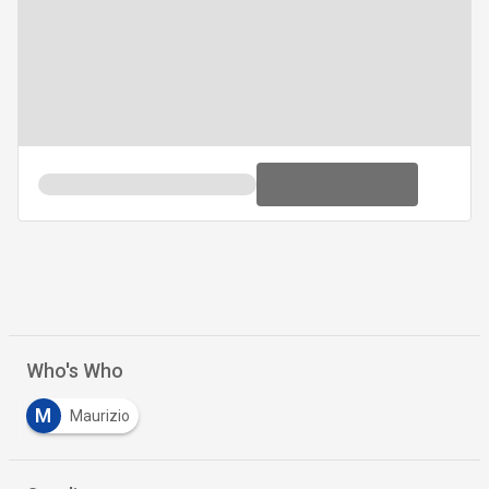
Who's Who
M
Maurizio