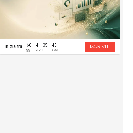
60
4
35
44
Inizia tra
ISCRIVITI