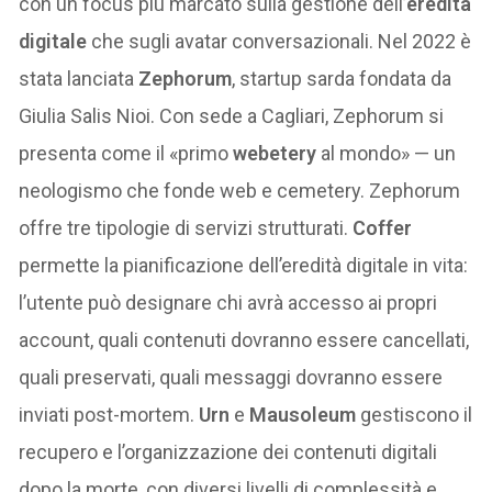
con un focus più marcato sulla gestione dell’
eredità
digitale
che sugli avatar conversazionali. Nel 2022 è
stata lanciata
Zephorum
, startup sarda fondata da
Giulia Salis Nioi. Con sede a Cagliari, Zephorum si
presenta come il «primo
webetery
al mondo» — un
neologismo che fonde web e cemetery. Zephorum
offre tre tipologie di servizi strutturati.
Coffer
permette la pianificazione dell’eredità digitale in vita:
l’utente può designare chi avrà accesso ai propri
account, quali contenuti dovranno essere cancellati,
quali preservati, quali messaggi dovranno essere
inviati post-mortem.
Urn
e
Mausoleum
gestiscono il
recupero e l’organizzazione dei contenuti digitali
dopo la morte, con diversi livelli di complessità e