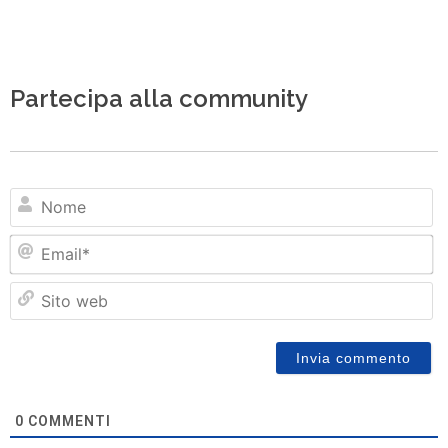
Partecipa alla community
N
Em
Si
w
0
COMMENTI