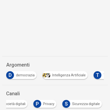
Argomenti
D
T
democrazia
Intelligenza Artificiale
Tut
Canali
P
S
e società digitali
Privacy
Sicurezza digitale