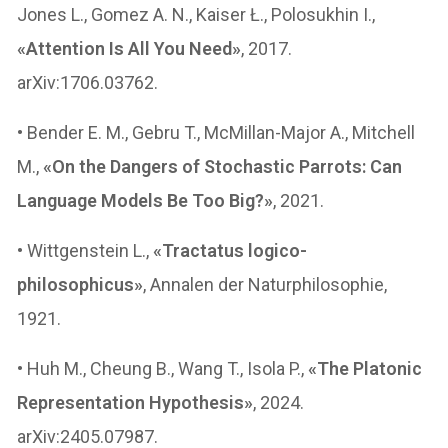
Jones L., Gomez A. N., Kaiser Ł., Polosukhin I.,
«Attention Is All You Need»
, 2017.
arXiv:1706.03762.
• Bender E. M., Gebru T., McMillan-Major A., Mitchell
M.,
«On the Dangers of Stochastic Parrots: Can
Language Models Be Too Big?»
, 2021.
• Wittgenstein L.,
«Tractatus logico-
philosophicus»
, Annalen der Naturphilosophie,
1921.
• Huh M., Cheung B., Wang T., Isola P.,
«The Platonic
Representation Hypothesis»
, 2024.
arXiv:2405.07987.