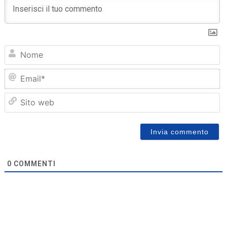
N
Em
Sit
we
0
COMMENTI