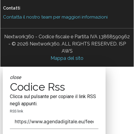
Contatti
Contatta il nostro team per maggiori informazioni
Nextwork360 - Codice fiscale e Partita IVA 13868590962
- © 2026 Nextwork360. ALL RIGHTS RESERVED. ISP
AWS
Mappa del sito
close
Codice Rss
Clicca sul pulsante per copiare il link RSS
negli appunti.
RSS link