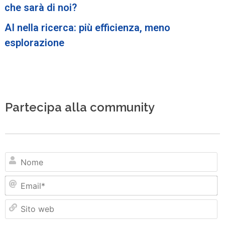
che sarà di noi?
AI nella ricerca: più efficienza, meno
esplorazione
Partecipa alla community
N
Em
Si
w