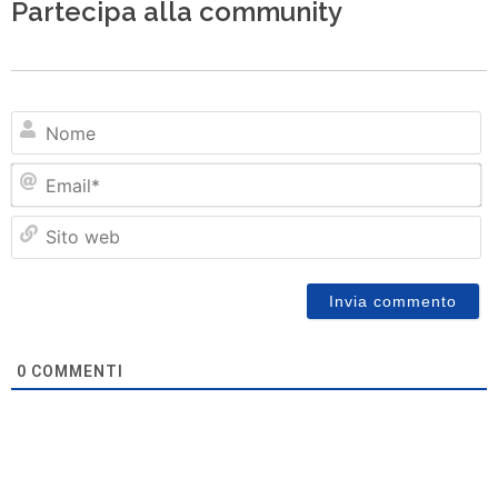
Partecipa alla community
N
Em
Si
w
0
COMMENTI