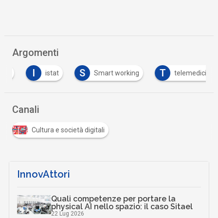
Argomenti
I
S
T
istat
Smart working
telemedicina
Canali
Cultura e società digitali
InnovAttori
Quali competenze per portare la
physical AI nello spazio: il caso Sitael
22 Lug 2026