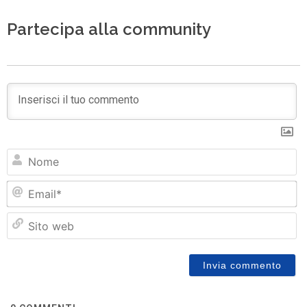
Partecipa alla community
N
Em
Si
w