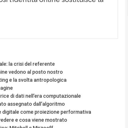
le: la crisi del referente
ine vedono al posto nostro
ing e la svolta antropologica
magine
ice di dati nell’era computazionale
icato assegnato dall’algoritmo
e digitale come proiezione performativa
ò vedere e cosa viene mostrato
ica: Mitchell e Mirzoeff