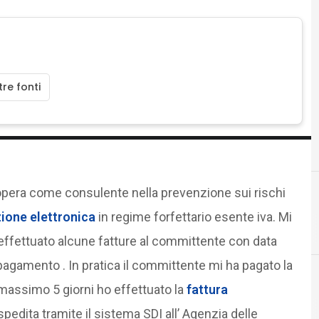
re fonti
opera come consulente nella prevenzione sui rischi
zione elettronica
in regime forfettario esente iva. Mi
C
conservazione digit
ffettuato alcune fatture al committente con data
agamento . In pratica il committente mi ha pagato la
 massimo 5 giorni ho effettuato la
fattura
Documenti digitali
edita tramite il sistema SDI all’ Agenzia delle