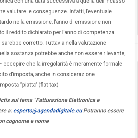
onica con una data successiva a quella dell’incasso
 valutare le conseguenze. Infatti, l’eventuale
ritardo nella emissione, l’anno di emissione non
o il reddito dichiarato per l’anno di competenza
sarebbe corretto. Tuttavia nella valutazione
nella sostanza potrebbe anche non essere rilevante,
 eccepire che la irregolarità è meramente formale
ito d’imposta, anche in considerazione
mposta “piatta” (flat tax)
tis sul tema “Fatturazione Elettronica e
ere a:
esperto@agendadigitale.eu
Potranno essere
i con cognome e nome