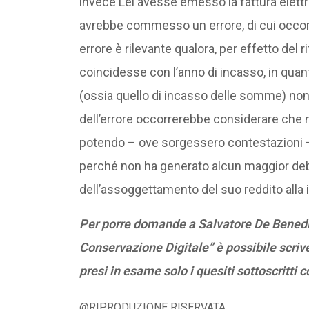
invece Lei avesse emesso la fattura elettr
avrebbe commesso un errore, di cui occorre
errore è rilevante qualora, per effetto del 
coincidesse con l’anno di incasso, in quant
(ossia quello di incasso delle somme) non 
dell’errore occorrerebbe considerare che 
potendo – ove sorgessero contestazioni –
perché non ha generato alcun maggior deb
dell’assoggettamento del suo reddito alla i
Per porre domande a Salvatore De Benedic
Conservazione Digitale” è possibile scriv
presi in esame solo i quesiti sottoscritt
@RIPRODUZIONE RISERVATA