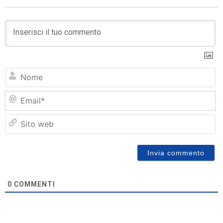
N
Em
Si
w
0
COMMENTI