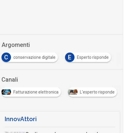
Argomenti
C
E
conservazione digitale
Esperto risponde
Canali
Fatturazione elettronica
L'esperto risponde
…
InnovAttori