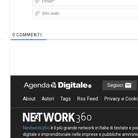
0
COMMENTI
Seguici
About
Autori
Tags
Rss Feed
Privacy e Cooki
Nextwork360
è il più grande network in Italia di testate e 
digitale e imprenditoriale nelle imprese e pubbliche amminist