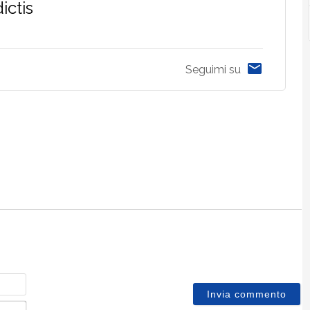
ictis
Seguimi su
Nome
Email*