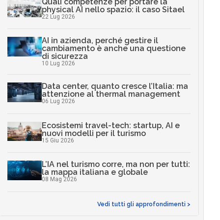
Quali competenze per portare la
physical AI nello spazio: il caso Sitael
22 Lug 2026
AI in azienda, perché gestire il
cambiamento è anche una questione
di sicurezza
10 Lug 2026
Data center, quanto cresce l’Italia: ma
attenzione al thermal management
06 Lug 2026
Ecosistemi travel-tech: startup, AI e
nuovi modelli per il turismo
15 Giu 2026
L’IA nel turismo corre, ma non per tutti:
la mappa italiana e globale
08 Mag 2026
Vedi tutti gli approfondimenti >