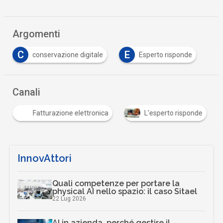
Argomenti
C
E
conservazione digitale
Esperto risponde
Canali
Fatturazione elettronica
L'esperto risponde
InnovAttori
Quali competenze per portare la
physical AI nello spazio: il caso Sitael
22 Lug 2026
AI in azienda, perché gestire il