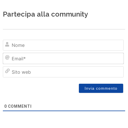
Partecipa alla community
N
Em
Si
w
0
COMMENTI