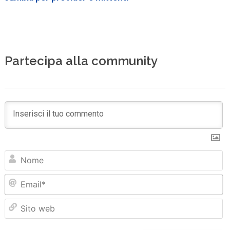
Partecipa alla community
N
Em
Sit
we