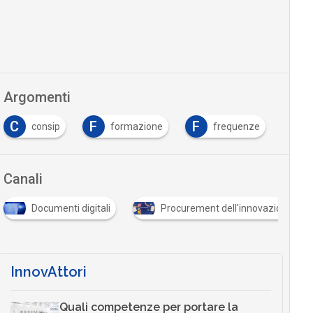
Argomenti
F
F
P
formazione
frequenze
pa digitale
Canali
Documenti digitali
Procurement dell'innovazione
InnovAttori
Quali competenze per portare la