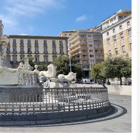
C
cloud
consip
Cittadinanza digitale