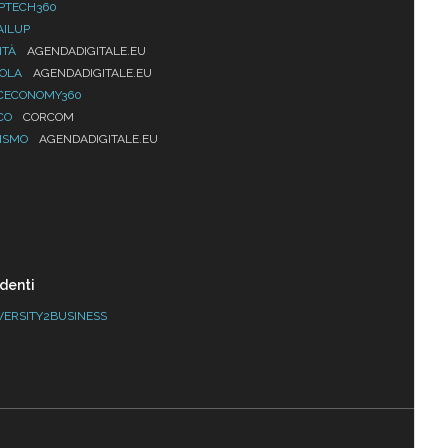
PTECH360
AILUP
ITÀ
AGENDADIGITALE.EU
UOLA
AGENDADIGITALE.EU
CECONOMY360
CO
CORCOM
ISMO
AGENDADIGITALE.EU
denti
VERSITY2BUSINESS