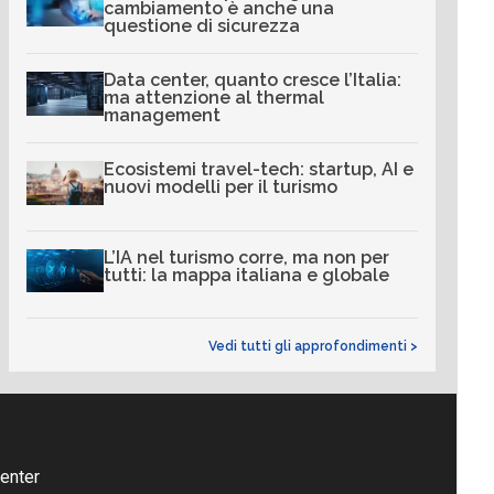
cambiamento è anche una
questione di sicurezza
Data center, quanto cresce l’Italia:
ma attenzione al thermal
management
Ecosistemi travel-tech: startup, AI e
nuovi modelli per il turismo
L’IA nel turismo corre, ma non per
tutti: la mappa italiana e globale
Vedi tutti gli approfondimenti >
enter