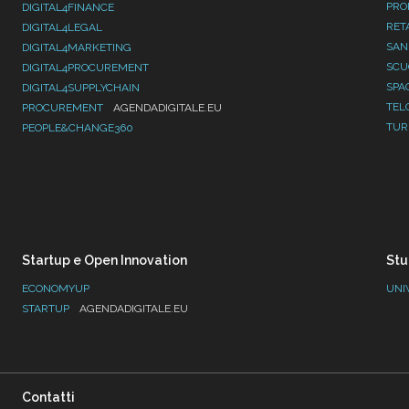
PRO
DIGITAL4FINANCE
RET
DIGITAL4LEGAL
SAN
DIGITAL4MARKETING
SC
DIGITAL4PROCUREMENT
SPA
DIGITAL4SUPPLYCHAIN
TEL
PROCUREMENT
AGENDADIGITALE.EU
TUR
PEOPLE&CHANGE360
Startup e Open Innovation
Stu
ECONOMYUP
UNI
STARTUP
AGENDADIGITALE.EU
Contatti