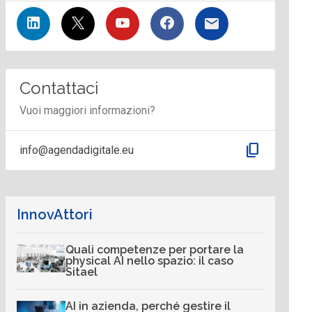
Contattaci
Vuoi maggiori informazioni?
content_copy
info@agendadigitale.eu
InnovAttori
Quali competenze per portare la
physical AI nello spazio: il caso
Sitael
AI in azienda, perché gestire il