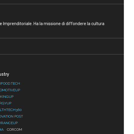
ne Imprenditoriale. Ha la missione di diffondere la cultura
ustry
IFOOD.TECH
OMOTIVEUP
KINGUP
RGYUP
LTHTECH360
OVATION POST
URANCEUP
IA
CORCOM