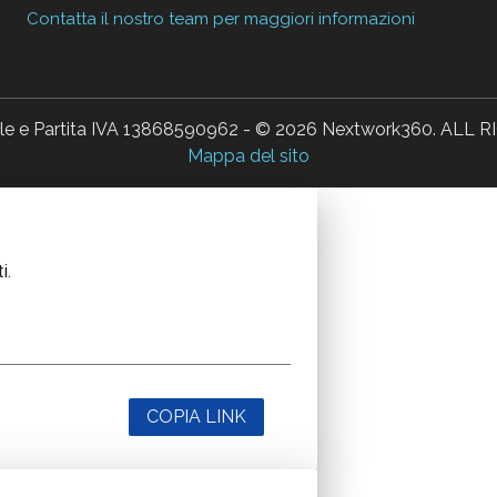
Contatta il nostro team per maggiori informazioni
ale e Partita IVA 13868590962 - © 2026 Nextwork360. AL
Mappa del sito
i.
COPIA LINK