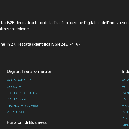
portali B2B dedicati ai temi della Trasformazione Digitale e dell’Innovazio
razioni italiane.
ione 1927. Testata scientifica ISSN 2421-4167
Digital Transformation
Ind
AGENDADIGITALE.EU
AGR
CORCOM
AUT
DIGITAL4EXECUTIVE
BAN
DIGITAL4PMI
ENE
TECHCOMPANY360
HEA
ZEROUNO
INN
INS
Funzioni di Business
MED