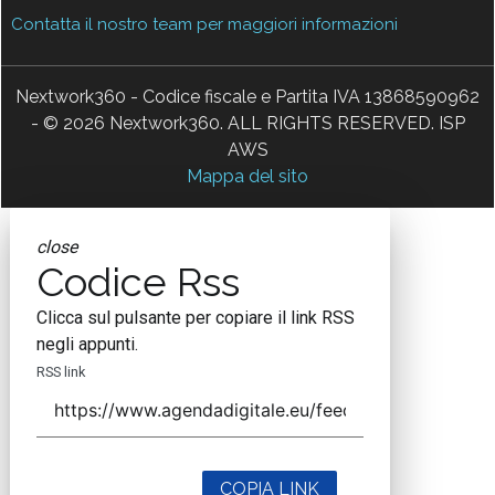
Contatta il nostro team per maggiori informazioni
Nextwork360 - Codice fiscale e Partita IVA 13868590962
- © 2026 Nextwork360. ALL RIGHTS RESERVED. ISP
AWS
Mappa del sito
close
Codice Rss
Clicca sul pulsante per copiare il link RSS
negli appunti.
RSS link
COPIA LINK