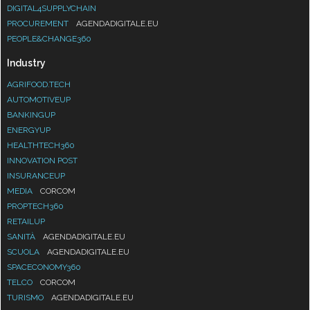
DIGITAL4SUPPLYCHAIN
PROCUREMENT
AGENDADIGITALE.EU
PEOPLE&CHANGE360
Industry
AGRIFOOD.TECH
AUTOMOTIVEUP
BANKINGUP
ENERGYUP
HEALTHTECH360
INNOVATION POST
INSURANCEUP
MEDIA
CORCOM
PROPTECH360
RETAILUP
SANITÀ
AGENDADIGITALE.EU
SCUOLA
AGENDADIGITALE.EU
SPACECONOMY360
TELCO
CORCOM
TURISMO
AGENDADIGITALE.EU