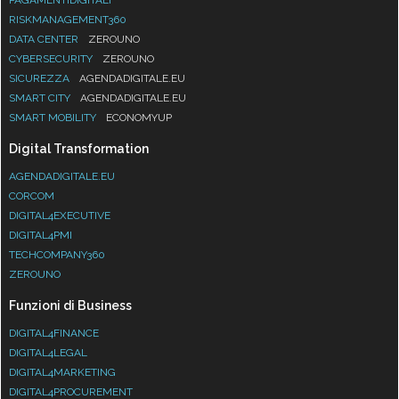
RISKMANAGEMENT360
DATA CENTER
ZEROUNO
CYBERSECURITY
ZEROUNO
SICUREZZA
AGENDADIGITALE.EU
SMART CITY
AGENDADIGITALE.EU
SMART MOBILITY
ECONOMYUP
Digital Transformation
AGENDADIGITALE.EU
CORCOM
DIGITAL4EXECUTIVE
DIGITAL4PMI
TECHCOMPANY360
ZEROUNO
Funzioni di Business
DIGITAL4FINANCE
DIGITAL4LEGAL
DIGITAL4MARKETING
DIGITAL4PROCUREMENT