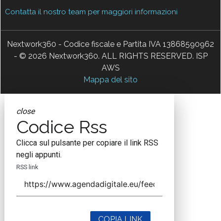
Contatta il nostro team per maggiori informazioni
Nextwork360 - Codice fiscale e Partita IVA 13868590962
- © 2026 Nextwork360. ALL RIGHTS RESERVED. ISP
AWS
Mappa del sito
close
Codice Rss
Clicca sul pulsante per copiare il link RSS
negli appunti.
RSS link
COPIA LINK