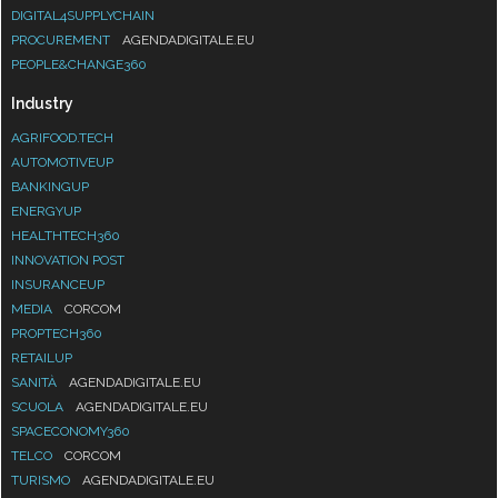
DIGITAL4SUPPLYCHAIN
PROCUREMENT
AGENDADIGITALE.EU
PEOPLE&CHANGE360
Industry
AGRIFOOD.TECH
AUTOMOTIVEUP
BANKINGUP
ENERGYUP
HEALTHTECH360
INNOVATION POST
INSURANCEUP
MEDIA
CORCOM
PROPTECH360
RETAILUP
SANITÀ
AGENDADIGITALE.EU
SCUOLA
AGENDADIGITALE.EU
SPACECONOMY360
TELCO
CORCOM
TURISMO
AGENDADIGITALE.EU