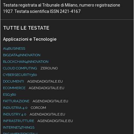
Testata registrata al Tribunale di Milano, numero registrazione
1927. Testata scientifica ISSN 2421-4167
TUTTE LE TESTATE
Applicazioni e Tecnologie
AI4BUSINESS
BIGDATA4INNOVATION
BLOCKCHAIN4INNOVATION
CLOUD COMPUTING
ZEROUNO
CYBERSECURITY360
DOCUMENTI
AGENDADIGITALE.EU
ECOMMERCE
AGENDADIGITALE.EU
ESG360
FATTURAZIONE
AGENDADIGITALE.EU
INDUSTRIA 4.0
CORCOM
INDUSTRY 4.0
AGENDADIGITALE.EU
INFRASTRUTTURE
AGENDADIGITALE.EU
INTERNET4THINGS
PAGAMENTIDIGITALI