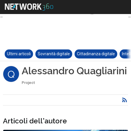
Ultimi articoli
Sovranità digitale
Cittadinanza digitale
Intel
Alessandro Quagliarini
Q
Project
Articoli dell'autore