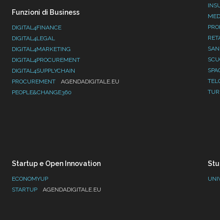
INS
Funzioni di Business
MED
PRO
DIGITAL4FINANCE
RET
DIGITAL4LEGAL
SAN
DIGITAL4MARKETING
SC
DIGITAL4PROCUREMENT
SPA
DIGITAL4SUPPLYCHAIN
TEL
PROCUREMENT
AGENDADIGITALE.EU
TUR
PEOPLE&CHANGE360
Startup e Open Innovation
Stu
ECONOMYUP
UNI
STARTUP
AGENDADIGITALE.EU