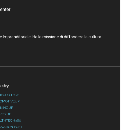
enter
ne Imprenditoriale. Ha la missione di diffondere la cultura
ustry
IFOOD.TECH
OMOTIVEUP
KINGUP
RGYUP
LTHTECH360
OVATION POST