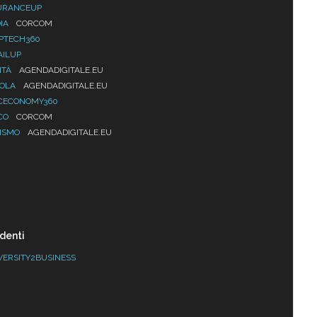
URANCEUP
IA
CORCOM
PTECH360
AILUP
ITÀ
AGENDADIGITALE.EU
UOLA
AGENDADIGITALE.EU
CECONOMY360
CO
CORCOM
ISMO
AGENDADIGITALE.EU
denti
VERSITY2BUSINESS