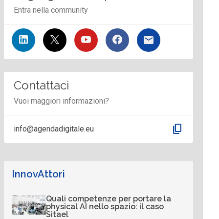
Entra nella community
Contattaci
Vuoi maggiori informazioni?
content_copy
info@agendadigitale.eu
InnovAttori
Quali competenze per portare la
physical AI nello spazio: il caso
Sitael