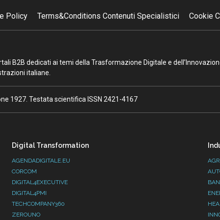
e Policy
Terms&Conditions Contenuti Specialistici
Cookie C
portali B2B dedicati ai temi della Trasformazione Digitale e dell’Innovazio
razioni italiane.
ione 1927. Testata scientifica ISSN 2421-4167
Digital Transformation
Ind
AGENDADIGITALE.EU
AGR
CORCOM
AUT
DIGITAL4EXECUTIVE
BAN
DIGITAL4PMI
ENE
TECHCOMPANY360
HEA
ZEROUNO
INN