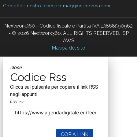
Contatta il nostro team per maggiori informazioni
Nextwork360 - Codice fiscale e Partita IVA 13868590962
- © 2026 Nextwork360. ALL RIGHTS RESERVED. ISP
AWS
Mappa del sito
close
Codice Rss
Clicca sul pulsante per copiare il link RSS
negli appunti.
RSS link
COPIA LINK