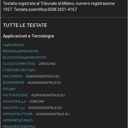
Testata registrata al Tribunale di Milano, numero registrazione
1927. Testata scientifica ISSN 2421-4167
TUTTE LE TESTATE
Applicazioni e Tecnologie
AI4BUSINESS
BIGDATA4INNOVATION
BLOCKCHAIN4INNOVATION
CLOUD COMPUTING
ZEROUNO
CYBERSECURITY360
DOCUMENTI
AGENDADIGITALE.EU
ECOMMERCE
AGENDADIGITALE.EU
ESG360
FATTURAZIONE
AGENDADIGITALE.EU
INDUSTRIA 4.0
CORCOM
INDUSTRY 4.0
AGENDADIGITALE.EU
INFRASTRUTTURE
AGENDADIGITALE.EU
INTERNET4THINGS
PAGAMENTIDIGITALI