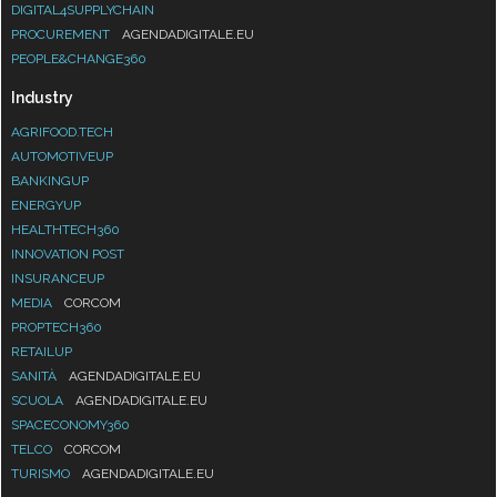
DIGITAL4SUPPLYCHAIN
PROCUREMENT
AGENDADIGITALE.EU
PEOPLE&CHANGE360
Industry
AGRIFOOD.TECH
AUTOMOTIVEUP
BANKINGUP
ENERGYUP
HEALTHTECH360
INNOVATION POST
INSURANCEUP
MEDIA
CORCOM
PROPTECH360
RETAILUP
SANITÀ
AGENDADIGITALE.EU
SCUOLA
AGENDADIGITALE.EU
SPACECONOMY360
TELCO
CORCOM
TURISMO
AGENDADIGITALE.EU