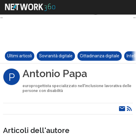
Ultimi articoli
Sovranità digitale
Cittadinanza digitale
Intel
Antonio Papa
P
europrogettista specializzato nell'inclusione lavorativa delle
persone con disabilità
Articoli dell'autore