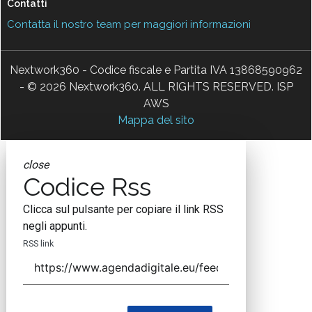
Contatti
Contatta il nostro team per maggiori informazioni
Nextwork360 - Codice fiscale e Partita IVA 13868590962
- © 2026 Nextwork360. ALL RIGHTS RESERVED. ISP
AWS
Mappa del sito
close
Codice Rss
Clicca sul pulsante per copiare il link RSS
negli appunti.
RSS link