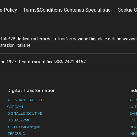
e Policy
Terms&Conditions Contenuti Specialistici
Cookie C
portali B2B dedicati ai temi della Trasformazione Digitale e dell’Innovazio
razioni italiane.
ione 1927. Testata scientifica ISSN 2421-4167
Digital Transformation
Ind
AGENDADIGITALE.EU
AGR
CORCOM
AUT
DIGITAL4EXECUTIVE
BAN
DIGITAL4PMI
ENE
TECHCOMPANY360
HEA
ZEROUNO
INN