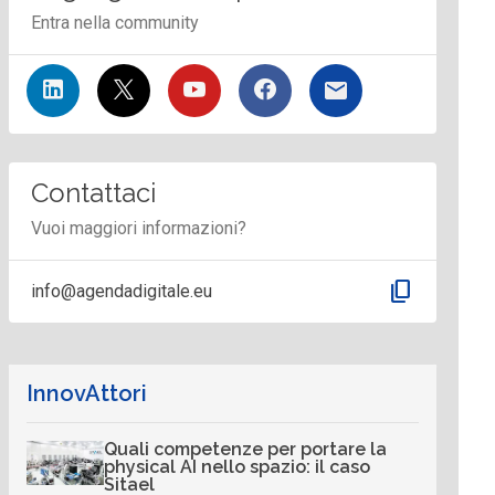
Entra nella community
Contattaci
Vuoi maggiori informazioni?
content_copy
info@agendadigitale.eu
InnovAttori
Quali competenze per portare la
physical AI nello spazio: il caso
Sitael