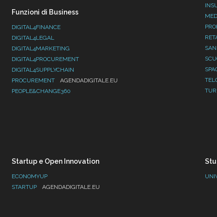
INS
Funzioni di Business
MED
PRO
DIGITAL4FINANCE
RET
DIGITAL4LEGAL
SAN
DIGITAL4MARKETING
SC
DIGITAL4PROCUREMENT
SPA
DIGITAL4SUPPLYCHAIN
TEL
PROCUREMENT
AGENDADIGITALE.EU
TUR
PEOPLE&CHANGE360
Startup e Open Innovation
Stu
ECONOMYUP
UNI
STARTUP
AGENDADIGITALE.EU