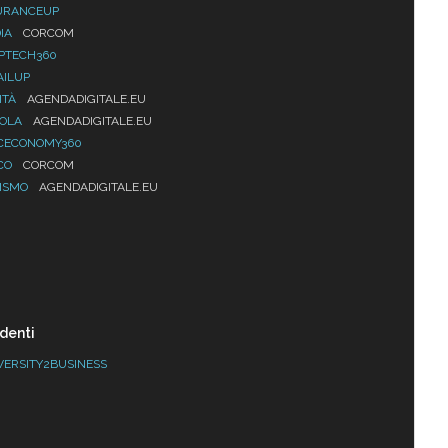
URANCEUP
IA
CORCOM
PTECH360
AILUP
ITÀ
AGENDADIGITALE.EU
UOLA
AGENDADIGITALE.EU
CECONOMY360
CO
CORCOM
ISMO
AGENDADIGITALE.EU
denti
VERSITY2BUSINESS