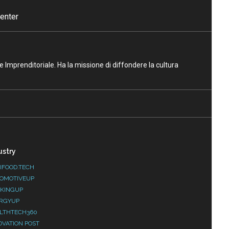
enter
ne Imprenditoriale. Ha la missione di diffondere la cultura
ustry
IFOOD.TECH
OMOTIVEUP
KINGUP
RGYUP
LTHTECH360
OVATION POST