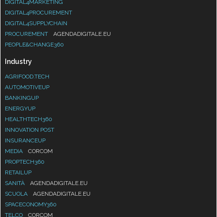
DIGITAL4MARKETING
DIGITAL4PROCUREMENT
DIGITAL4SUPPLYCHAIN
PROCUREMENT
AGENDADIGITALE.EU
PEOPLE&CHANGE360
Industry
AGRIFOOD.TECH
AUTOMOTIVEUP
BANKINGUP
ENERGYUP
HEALTHTECH360
INNOVATION POST
INSURANCEUP
MEDIA
CORCOM
PROPTECH360
RETAILUP
SANITÀ
AGENDADIGITALE.EU
SCUOLA
AGENDADIGITALE.EU
SPACECONOMY360
TELCO
CORCOM