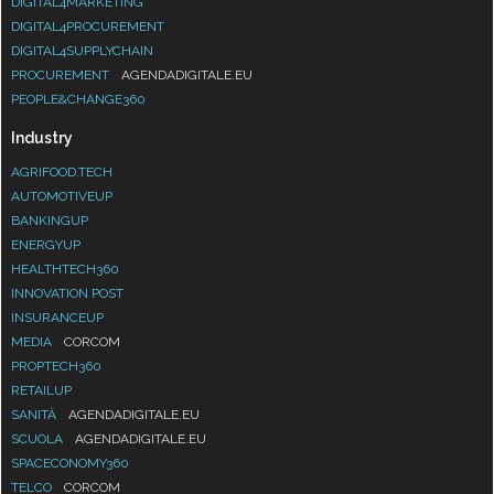
DIGITAL4MARKETING
DIGITAL4PROCUREMENT
DIGITAL4SUPPLYCHAIN
PROCUREMENT
AGENDADIGITALE.EU
PEOPLE&CHANGE360
Industry
AGRIFOOD.TECH
AUTOMOTIVEUP
BANKINGUP
ENERGYUP
HEALTHTECH360
INNOVATION POST
INSURANCEUP
MEDIA
CORCOM
PROPTECH360
RETAILUP
SANITÀ
AGENDADIGITALE.EU
SCUOLA
AGENDADIGITALE.EU
SPACECONOMY360
TELCO
CORCOM