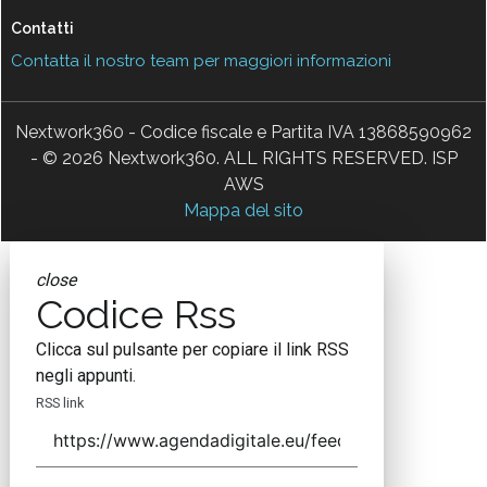
Contatti
Contatta il nostro team per maggiori informazioni
Nextwork360 - Codice fiscale e Partita IVA 13868590962
- © 2026 Nextwork360. ALL RIGHTS RESERVED. ISP
AWS
Mappa del sito
close
Codice Rss
Clicca sul pulsante per copiare il link RSS
negli appunti.
RSS link