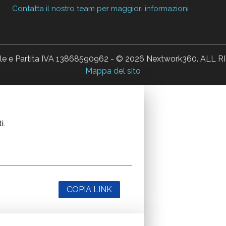
Contatta il nostro team per maggiori informazioni
ale e Partita IVA 13868590962 - © 2026 Nextwork360. AL
Mappa del sito
i.
COPIA LINK