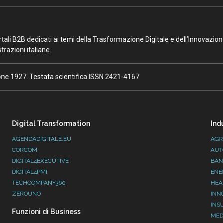
portali B2B dedicati ai temi della Trasformazione Digitale e dell’Innovazio
razioni italiane.
ione 1927. Testata scientifica ISSN 2421-4167
Digital Transformation
Ind
AGENDADIGITALE.EU
AGR
CORCOM
AUT
DIGITAL4EXECUTIVE
BAN
DIGITAL4PMI
ENE
TECHCOMPANY360
HEA
ZEROUNO
INN
INS
Funzioni di Business
MED