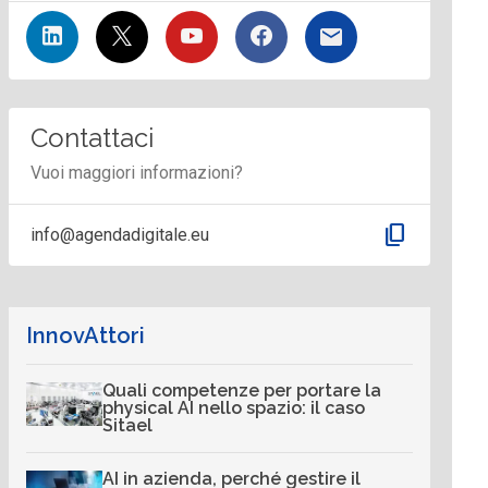
Contattaci
Vuoi maggiori informazioni?
content_copy
info@agendadigitale.eu
InnovAttori
Quali competenze per portare la
physical AI nello spazio: il caso
Sitael
AI in azienda, perché gestire il