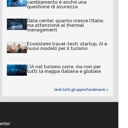
cambiamento è anche una
questione di sicurezza
Data center, quanto cresce l’Italia:
ma attenzione al thermal
management
Ecosistemi travel-tech: startup, AI e
nuovi modelli per il turismo
L’IA nel turismo corre, ma non per
tutti: la mappa italiana e globale
Vedi tutti gli approfondimenti >
enter