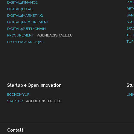
PRO
DIGITAL4FINANCE
RET
DIGITAL4LEGAL
SAN
DIGITAL4MARKETING
SC
DIGITAL4PROCUREMENT
SPA
DIGITAL4SUPPLYCHAIN
TEL
PROCUREMENT
AGENDADIGITALE.EU
TUR
PEOPLE&CHANGE360
Startup e Open Innovation
Stu
ECONOMYUP
UNI
STARTUP
AGENDADIGITALE.EU
Contatti