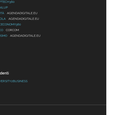
PTECH360
AILUP
ITÀ
AGENDADIGITALE.EU
UOLA
AGENDADIGITALE.EU
CECONOMY360
CO
CORCOM
ISMO
AGENDADIGITALE.EU
denti
VERSITY2BUSINESS