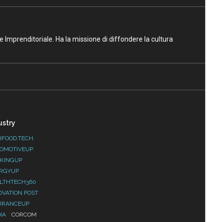
ne Imprenditoriale. Ha la missione di diffondere la cultura
ustry
IFOOD.TECH
OMOTIVEUP
KINGUP
RGYUP
LTHTECH360
OVATION POST
URANCEUP
IA
CORCOM