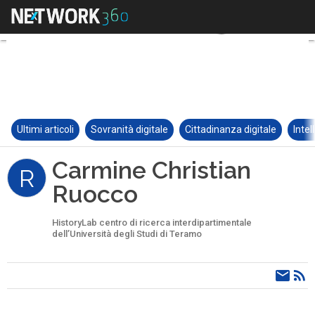
Ultimi articoli
Sovranità digitale
Cittadinanza digitale
Intel
Carmine Christian
R
Ruocco
HistoryLab centro di ricerca interdipartimentale
dell’Università degli Studi di Teramo