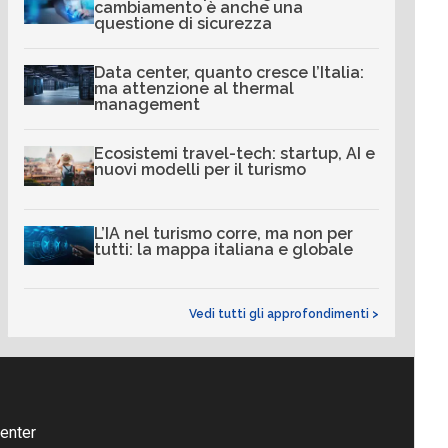
cambiamento è anche una
questione di sicurezza
Data center, quanto cresce l’Italia:
ma attenzione al thermal
management
Ecosistemi travel-tech: startup, AI e
nuovi modelli per il turismo
L’IA nel turismo corre, ma non per
tutti: la mappa italiana e globale
Vedi tutti gli approfondimenti >
enter