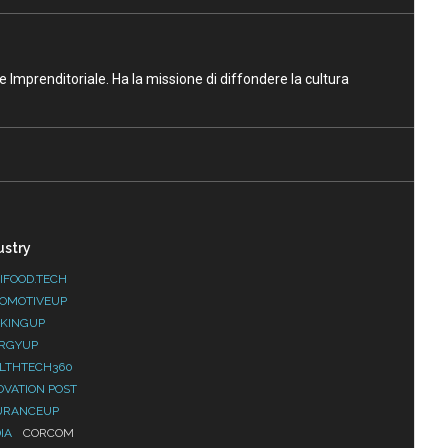
ne Imprenditoriale. Ha la missione di diffondere la cultura
ustry
IFOOD.TECH
OMOTIVEUP
KINGUP
RGYUP
LTHTECH360
OVATION POST
URANCEUP
IA
CORCOM