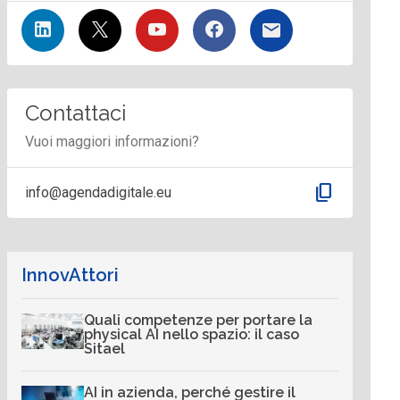
Contattaci
Vuoi maggiori informazioni?
content_copy
info@agendadigitale.eu
InnovAttori
Quali competenze per portare la
physical AI nello spazio: il caso
Sitael
AI in azienda, perché gestire il