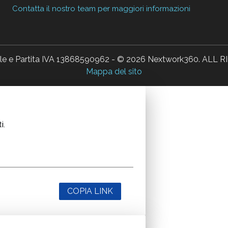
Contatta il nostro team per maggiori informazioni
ale e Partita IVA 13868590962 - © 2026 Nextwork360. AL
Mappa del sito
i.
COPIA LINK