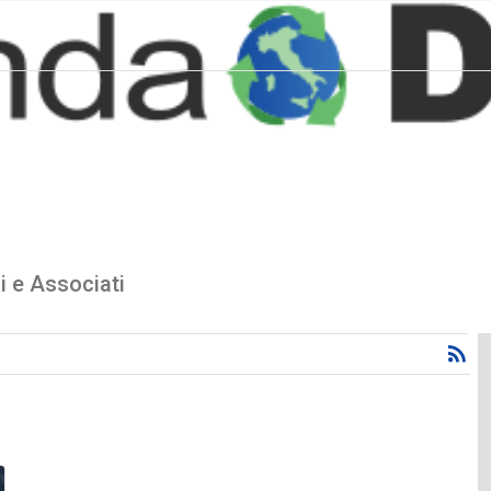
i
i e Associati