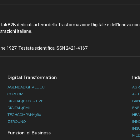
portali B2B dedicati ai temi della Trasformazione Digitale e dell’Innovazio
razioni italiane.
ione 1927. Testata scientifica ISSN 2421-4167
Digital Transformation
Ind
AGENDADIGITALE.EU
AGR
CORCOM
AUT
DIGITAL4EXECUTIVE
BAN
DIGITAL4PMI
ENE
TECHCOMPANY360
HEA
ZEROUNO
INN
INS
Funzioni di Business
MED