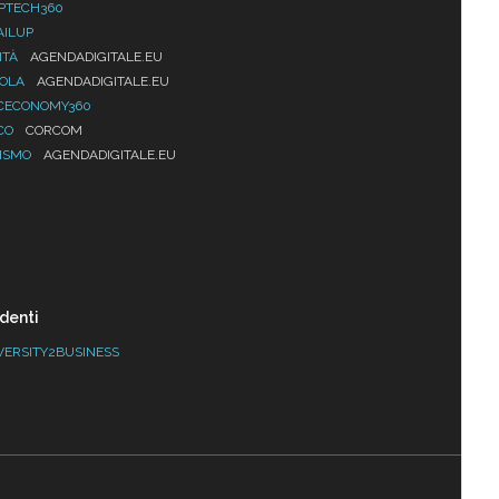
PTECH360
AILUP
ITÀ
AGENDADIGITALE.EU
UOLA
AGENDADIGITALE.EU
CECONOMY360
CO
CORCOM
ISMO
AGENDADIGITALE.EU
denti
VERSITY2BUSINESS