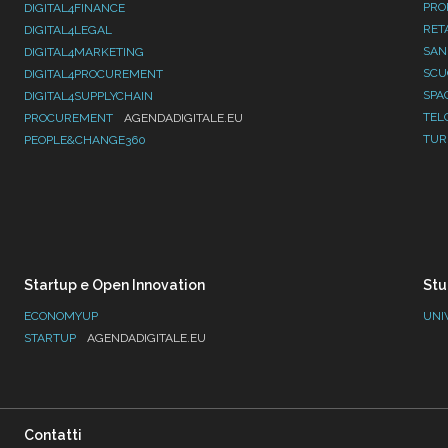
PRO
DIGITAL4FINANCE
RET
DIGITAL4LEGAL
SAN
DIGITAL4MARKETING
SC
DIGITAL4PROCUREMENT
SPA
DIGITAL4SUPPLYCHAIN
TEL
PROCUREMENT
AGENDADIGITALE.EU
TUR
PEOPLE&CHANGE360
Startup e Open Innovation
Stu
ECONOMYUP
UNI
STARTUP
AGENDADIGITALE.EU
Contatti