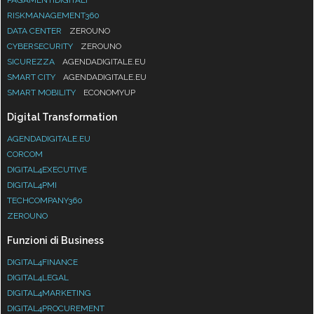
RISKMANAGEMENT360
DATA CENTER
ZEROUNO
CYBERSECURITY
ZEROUNO
SICUREZZA
AGENDADIGITALE.EU
SMART CITY
AGENDADIGITALE.EU
SMART MOBILITY
ECONOMYUP
Digital Transformation
AGENDADIGITALE.EU
CORCOM
DIGITAL4EXECUTIVE
DIGITAL4PMI
TECHCOMPANY360
ZEROUNO
Funzioni di Business
DIGITAL4FINANCE
DIGITAL4LEGAL
DIGITAL4MARKETING
DIGITAL4PROCUREMENT