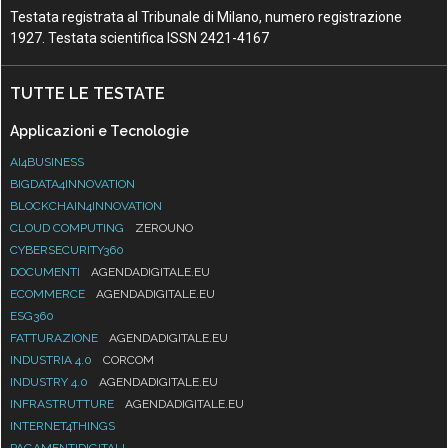
Testata registrata al Tribunale di Milano, numero registrazione
1927. Testata scientifica ISSN 2421-4167
TUTTE LE TESTATE
Applicazioni e Tecnologie
AI4BUSINESS
BIGDATA4INNOVATION
BLOCKCHAIN4INNOVATION
CLOUD COMPUTING
ZEROUNO
CYBERSECURITY360
DOCUMENTI
AGENDADIGITALE.EU
ECOMMERCE
AGENDADIGITALE.EU
ESG360
FATTURAZIONE
AGENDADIGITALE.EU
INDUSTRIA 4.0
CORCOM
INDUSTRY 4.0
AGENDADIGITALE.EU
INFRASTRUTTURE
AGENDADIGITALE.EU
INTERNET4THINGS
PAGAMENTIDIGITALI