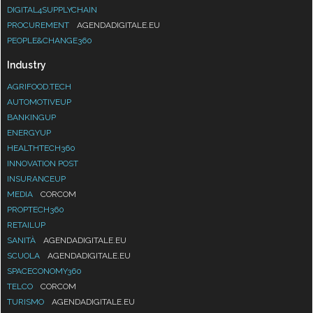
DIGITAL4SUPPLYCHAIN
PROCUREMENT
AGENDADIGITALE.EU
PEOPLE&CHANGE360
Industry
AGRIFOOD.TECH
AUTOMOTIVEUP
BANKINGUP
ENERGYUP
HEALTHTECH360
INNOVATION POST
INSURANCEUP
MEDIA
CORCOM
PROPTECH360
RETAILUP
SANITÀ
AGENDADIGITALE.EU
SCUOLA
AGENDADIGITALE.EU
SPACECONOMY360
TELCO
CORCOM
TURISMO
AGENDADIGITALE.EU