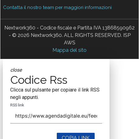
Contatta il nostro team per maggiori informazioni
Nextwork360 - Codice fiscale e Partita IVA 13868590962
- © 2026 Nextwork360. ALL RIGHTS RESERVED. ISP
AWS
Mappa del sito
close
Codice Rss
Clicca sul pulsante per copiare il link RSS
negli appunti.
RSS link
COPIA LINK